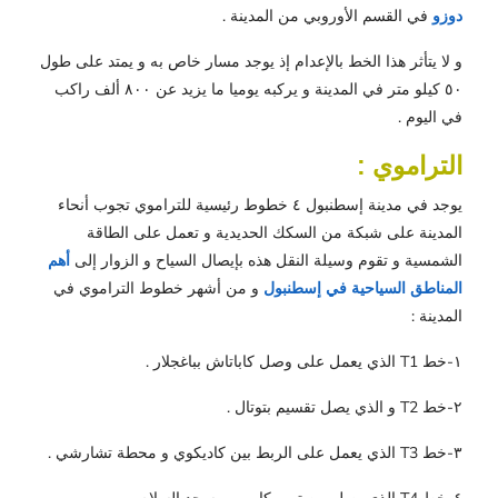
دوزو
في القسم الأوروبي من المدينة .
و لا يتأثر هذا الخط بالإعدام إذ يوجد مسار خاص به و يمتد على طول
٥٠ كيلو متر في المدينة و يركبه يوميا ما يزيد عن ٨٠٠ ألف راكب
في اليوم .
التراموي :
يوجد في مدينة إسطنبول ٤ خطوط رئيسية للتراموي تجوب أنحاء
المدينة على شبكة من السكك الحديدية و تعمل على الطاقة
الشمسية و تقوم وسيلة النقل هذه بإيصال السياح و الزوار إلى
أهم
المناطق السياحية في إسطنبول
و من أشهر خطوط التراموي في
المدينة :
١-خط T1 الذي يعمل على وصل كاباتاش بباغجلار .
٢-خط T2 و الذي يصل تقسيم بتوتال .
٣-خط T3 الذي يعمل على الربط بين كاديكوي و محطة تشارشي .