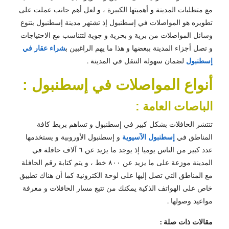
مع متطلبات المدينة و أهميتها الكبيرة ، و لعل أهم جانب عملت على
تطويره هو المواصلات في إسطنبول إذ تشتهر مدينة إسطنبول بتنوع
وسائل المواصلات من برية و بحرية و جوية لتتناسب مع الاحتياجات
و تصل أجزاء المدينة ببعضها و هذا ما يهم الراغبين ب
شراء عقار في
إسطنبول
لضمان سهولة التنقل في المدينة .
أنواع المواصلات في إسطنبول :
الباصات العامة :
تنتشر الحافلات بشكل كبير في إسطنبول و تساهم بربط كافة
المناطق في
إسطنبول الآسيوية
و إسطنبول الأوروبية و يستخدمها
عدد كبير من الناس يوميا إذ يوجد ما يزيد عن ٦ آلاف حافلة في
المدينة موزعة على ما يزيد عن ٨٠٠ خط ، و يتم كتابة رقم الحافلة
مع المناطق التي تصل إليها على لوحة الكترونية كما أن هناك تطبيق
خاص على الهواتف الذكية يمكنك من تتبع مسار الحافلات و معرفة
مواعيد وصولها .
مقالات ذات صلة :