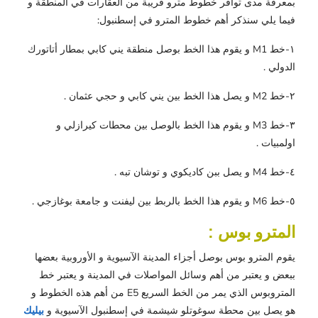
بمعرفة مدى توافر خطوط مترو قريبة من العقارات في المنطقة و
فيما يلي سنذكر أهم خطوط المترو في إسطنبول:
١-خط M1 و يقوم هذا الخط بوصل منطقة يني كابي بمطار أتاتورك
الدولي .
٢-خط M2 و يصل هذا الخط بين يني كابي و حجي عثمان .
٣-خط M3 و يقوم هذا الخط بالوصل بين محطات كيرازلي و
اولمبيات .
٤-خط M4 و يصل ببن كاديكوي و توشان تبه .
٥-خط M6 و يقوم هذا الخط بالربط بين ليفنت و جامعة بوغازجي .
المترو بوس :
يقوم المترو بوس بوصل أجزاء المدينة الآسيوية و الأوروبية بعضها
ببعض و يعتبر من أهم وسائل المواصلات في المدينة و يعتبر خط
المتروبوس الذي يمر من الخط السريع E5 من أهم هذه الخطوط و
هو يصل بين محطة سوغوتلو شيشمة في إسطنبول الآسيوية و
بيليك