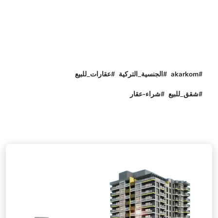
#akarkom #الجنسية_التركية #عقارات_للبيع
#شقق_للبيع #شراء-عقار