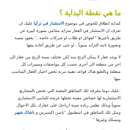
ما هي نقطة البداية ؟
كبداية انطلاق للخوض في موضوع
الاستثمار في تركيا
عليك ان
تعرف ان الاستثمار في العقار متزايد متنامي بصورة كبيرة عن
طريق تأجيرها ” لعوائل او طلاب او شركات خاصة ..” بعقود معينة
وبصورة ثابته التزايد سنوياً .. او حتى عن طريق أعادة بيعها
لا يوجد عقار لا يمكن الربح منه لكن تختلف نسبة الربح من عقار الى
اخر من منطقة الى أخرى حسب كل مواصفات ومميزات كل
منطقة وبالطبع هناك قواعد ذهبية مرنة تخص اختيار العقار المناسب
منها:
-عليك دوما معرفة تلك المناطق المعينة التي تختص بالمشاريع
الاستثمارية لها خصائص معينة تجعلها عرضة للتنامي الاستثماري
سنوياً وبذلك تظمن زيادة نسبة ارباحك على عقارك بكل الاحوال
ومثل تلك المناطق في اسطنبول “باسن اكسبرس و
باشاك شهير
ومسلك وغيرها “