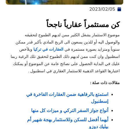
05‏/02‏/2023
كن مستثمراً عقارياً ناجحاً
موضوع الاستثمار يشغل الكثير ممن لديهم الطموح لتحقيقه
والوصول اليه أو للذين يسعون الى الربح المادي بأكبر قدر ممكن
سنوياً ومتزايد بصورة مستمرة في
العقارات في تركيا
وبلأخص
اسطنبول وان كنت ممن لديهم ذلك الطموح لتحقيق تلك الرغبة ربما
عليك في البداية الحصول على نصائح عامة عن الموضوع أو يمكنك
اعتبارها القواعد الذهبية للاستثمار العقاري في اسطنبول .
مقالات ذات صلة :
استمتع بالرفاهية ضمن العقارات الفاخرة في 
إسطنبول
أنواع جواز السفر التركي و ميزات كل منها
أيهما أفضل للسكن وللاستثمار بهجة شهير أم 
بيليك دوزو