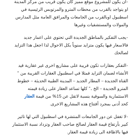
-ان يكون للمشروع موقع مميز كأن يكون قريب من مركز المدينة
او يتواجد بالقرب من محطات المترو والمرتوبس الرئيسية في
اسطنبول اوبالقرب من الجامعات والمرافق العامة مثل المدارس
والمولات والمستشفيات وغيرها
-يجب التفكير بالمناطق الجديدة التي تحتوي على اعمار جديد
فالاسعار فيها يكون متزايد سنوياً بكل الاحوال لذا اجعل هذا التزايد
لصالحك
-التفكر بعقارات تكون قريبة على مشاريع اخرى غير عقارية قيد
الأنشاء لضمان التزايد فمثلا في اسطنبول العقارات القريبة من ”
القناة الجديدة – المطار الجديد – المدينة الطبية الحديثة – خطوط
المترو الجديدة – الخ ..” كلها تساعد العقار على زيادة قيمته
الاستثمارية والسوقية بنسبة لاتقل عن 15% من قيمة
العقار
كحد أدنى بمجرد أفتتاح هذه المشاريع الاخرى.
-لا تغفل عن دور الجامعات المنتشرة في اسطنبول التي لها تاثير
كبير بأرتفاع قيمة العقار لصالح صاحب العقار وتزداد نسبة الاستثمار
فيها بالاظافة الى زيادة قيمة العقار.