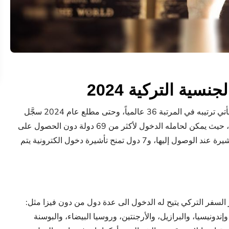
ية التركية 2024
تمتاز الجنسية التركية بمكانة جيدة عالمياً، حيث إن الجواز التركي يأتي ترتيبه في المرتبة 36 عالمياً، وحتى مطلع عام 2024 سجَّل
127 نقطة على مؤشر السفر دون فيزا، حيث يمكن لحامله الدخول لأكثر من 69 دولة دون الحصول على
تأشيرة الدخول مسبقاً (فيزا)، وتمنح 51 دولة المواطنَ التركي التأشيرة عند الوصول إليها، و7 دول تمنح تأشيرة دخول الكترونية يتم
السفر التركي يتيح له الدخول الى عدة دول من دون فيزا مثل:
وإندونيسيا، والبرازيل، والأرجنتين، وروسيا البيضاء، والبوسنة