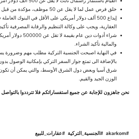
القيام باستثمار رأسمال ثابت لا يقل عن 500 ألف دولار أمريكي، تؤكده وزارة الخزانة والمالية.
خلق فرص عمل لما لا يقل عن 50 موظف، مؤكدة من قبل وزارة الأسرة والعمل والخدمات الاجتماعية.
العقارية، ويجب على وكالة التنظيم والرقابة المصرفية تأكيد ا
والمالية تأكيد الشراء.
في النهاية اصبحت الجنسية التركية مطلب مهم وضرورة يسع
بالإضافة الى تمتع جواز السفر التركي بإمكانية الوصول بدو
شرق آسيا وبعض دول الشرق الأوسط، والتي يمكن أن تكون ذ
الوزن الجيد والقيم.
نحن جاهزون للإجابة عن جميع استفساراتكم فلا تترددوا بالتواصل 
#akarkom #الجنسية_التركية #عقارات_للبيع