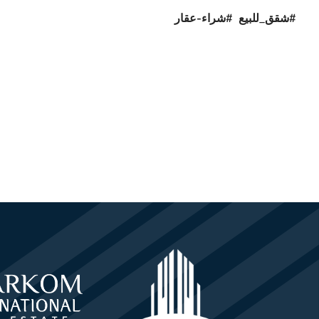
#شقق_للبيع #شراء-عقار