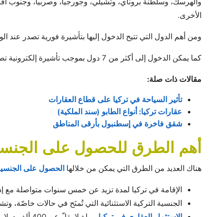
والهرسك، وسلطنة بروناي، وتشيلي، وجورجيا، وصربيا، وجنوب أفريقي
الأخرى.
ومن أهم الدول التي تتيح الدخول إليها بتأشيرة فورية تصدر عند ال
كما يمكن الدخول إلى أكثر من 7 دول بموجب تأشيرة إلكترونية تصدر عبر الإنترنت، من بينها: أستراليا وسلطنة عمان.
مقالات ذات صلة:
تأثير السياحة في تركيا على قطاع العقارات
عقارات تركيا: أنواع الطابو (سند الملكية)
شقق فاخرة في إسطنبول بأرقى المناطق
أهم الطرق للحصول على الجنسية
هناك العديد من الطرق التي يمكن من خلالها
الحصول على الجنسية 
الإقامة في تركيا لمدة تزيد عن خمس سنوات متواصلة مع إ
الجنسية التركية الاستثنائية التي تُمنَح في حالات خاصّة، وت
الاستثمار العقاري في تركيا
بمبلغ لا يقلّ عن 400 ألف دولار ولمدة ثلاث سنوات على الأقلّ.