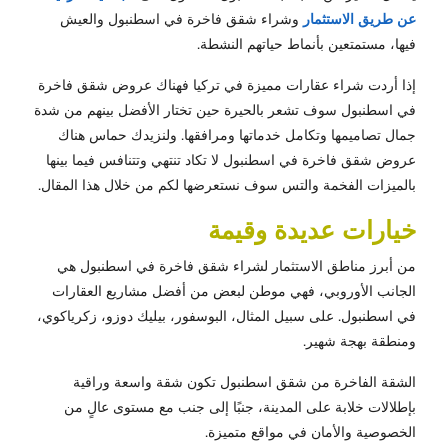
عن طريق الاستثمار
وشراء شقق فاخرة في اسطنبول والعيش
فيها، مستمتعين بأنماط حياتهم النشطة.
إذا أردت شراء عقارات مميزة في تركيا فهناك عروض شقق فاخرة
في اسطنبول سوف تشعر بالحيرة حين تختار الأفضل بينهم من شدة
جمال تصاميمها وتكامل خدماتها ومرافقها. ولنزيدك حماس هناك
عروض شقق فاخرة في اسطنبول لا تكاد تنتهي وتتنافس فيما بينها
بالميزات الفخمة والتس سوف نستعرضها لكم من خلال هذا المقال.
خيارات عديدة وقيمة
من أبرز مناطق الاستثمار لشراء شقق فاخرة في اسطنبول هي
الجانب الأوروبي، فهي موطن لبعض من أفضل مشاريع العقارات
في اسطنبول. على سبيل المثال، البوسفور، بيليك دوزو، زكرياكوي،
ومنطقة بهجة شهير.
الشقة الفاخرة من شقق اسطنبول تكون شقة واسعة وراقية
بإطلالات خلابة على المدينة، جنبًا إلى جنب مع مستوى عالٍ من
الخصوصية والأمان في مواقع متميزة.