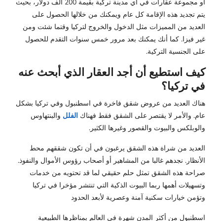
أو مجموعة عقارات في أي مدينة تركية بقيمة 200 ألف دولار، بحيث
يتم تجديد هذه الإقامة كل عام ويمكنك من خلالها الحصول على
العديد من المميزات مثل الدخول والخروج لتركيا وقتما شئت ومن
غير فيزا. كما أنك يمكنك بعد مرور خمس سنوات التقدم للحصول
على الجنسية التركية.
كيف استطيع أن أجد العقار الذي أبحث عنه
في تركيا؟
هناك العديد من عروض شقق فاخرة في اسطنبول وفي تركيا بشكل
عام. والأمر لا يقتصر على الشقق فقط فهناك
الفلل
والبنتهاوس
والوبلكس والبيوت والقصور وغيرها الكثير.
العديد من شراة هذه الشقق يرغبون في أن تكون شققهم محط
الأنظار. نجدهم غالبا من المشاهير أو أصحاب رؤوس الأموال والنفوذ.
صراحة هذه الشقق تمثل حلم حقيقي لما قد تحتويه من خدمات
وتسهيلات أهمها ربما البيوت الذكية التي تنتشر مؤخرا في تركيا
وتؤمن خيارات سكنية آمنة وعصرية لأبعد الحدود
اسطنبول من أكثر المدن شهرة في العالم بمناظرها الطبيعية