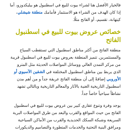
فالخيار الأفضل هنا لشراء بيوت للبيع في اسطنبول هو بيليكدوزو، أما
إذا كان الهدف من الشراء هو الاستثمار فأمامك
منطقة شيشلي
،
كيتهانة، تقسيم، أو الفاتح مثلًا.
خصائص عروض بيوت للبيع في اسطنبول
الفاتح
منطقة الفاتح من أكثر مناطق اسطنبول التي تستقطب السياح
والمستثمرين. تتميز المنطقة بعروض بيوت للبيع في اسطنبول قريبة
من مركز التمدن العالي ووسائل المواصلات الحديثة مثل المترو
الذي يربط بين مناطق اسطنبول المختلفة في
الشقين الآسيوي أو
الأوروبي
إضافةً إلى أن منطقة الفاتح عريقة جداً و من أهم مدن
اسطنبول التاريخية الغنية بالآثار والمعالم التاريخية وبالتالي تشهد
نشاطاً سياحياً خاصاً جداً.
يوجد وفرة وتنوع عقاري كبير بين عروض بيوت للبيع في اسطنبول
الفاتح من حيث المواقع والقرب والبعد من طرق المواصلات البرية
السريعة وشبكة السكك الحديدية والقرب من الأماكن السياحية
ومرافق البنية التحتية والخدمات المتطورة والتصاميم والديكورات