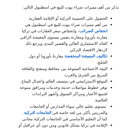
نذكر من أهم مميزات شراء بيوت للبيع في اسطنبول التالي:
الحصول على الجنسية التركية أو الإقامة العقارية.
من أهم مميزات شراء بيوت للبيع في اسطنبول هي
انخفاض الضرائب
، وانخفاض سعر العقارات في تركيا
مقارنة بأوروبا ومقارنة بنفس مستوى المعيشة الراقي.
العائد الاستثماري العالي والقصير المدى ويرجع ذلك
لازدهار الاقتصاد التركي.
تكاليف المعيشة المنخفضة
مقارنةً بأوروبا أو دول
الخليج.
البيئة الاجتماعية المتنوعة بين محافظ ومنفتح والثقافة
المزيج بين الشرق والغرب.
الموقع الاستراتيجي في منتصف العالم واعتدال المناخ.
توفر خطوط مواصلات حديثة وخدمات ومرافق متنوعة
لجميع الأعمار ومراكز التسوق وأشهر البراندات
العالمية.
مستوى تعليم عالي سواء المدارس أو الجامعات
والتدريس بأكثر من لغة خاصة في
الجامعات التركية
.
كما أن التعليم الأساسي في الجامعات التركية مجاني.
الإقامة في تركيا بشكل قانوني ومن دون أي عراقيل أو