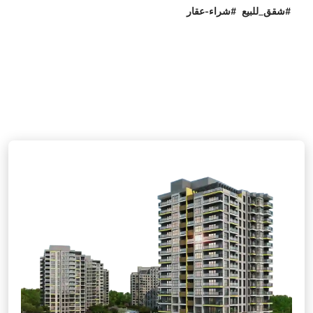
#شقق_للبيع #شراء-عقار