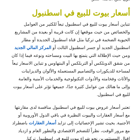
أسعار بيوت للبيع في اسطنبول
تتباين أسعار بيوت للبيع في اسطنبول تبعاً للكثير من العوامل
والخصائص من حيث موقعها إن كانت قريبة أو بعيدة من المشاريع
الحيوية الضخمة في تركيا مثل قناة اسطنبول الجديدة أو مطار
اسطنبول الجديد أو جسر اسطنبول الثالث أو
المركز المالي الجديد
ومن حيث الإطلالة التي يتمتع بها البيت ومساحته ونوعه فيما إذا كان
من شقق الدوبلكس أو التربلكس أو البنتهاوس و تتباين الاسعار تبعاً
لمساحة للديكورات والتصاميم المستعملة والألوان والديزاينات
والأثاث وفخامته والأدوات التكنولوجية والخدمات الأمنية والعامة
وإلى ما هنالك من عوامل كثيرة جدًا، جميعها تؤثر على أسعار بيوت
للبيع في اسطنبول.
تعتبر أسعار عروض بيوت للبيع في اسطنبول منافسة لدى مقارنتها
مع أسعار العقارات والبيوت النظيرة في باقي الدول الأوروبية أو
الأجنبية. بحيث تشير الإحصائيات إلى تزايد
أسعار العقارات
باضطراد
مع مرور الوقت، نظراً للتضخم الاقتصادي والتطور العام و ازدياد
إقبال المستثمرين نحو شراء بيوت للبيع في اسطنبول تركيا.