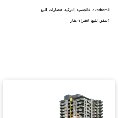
#akarkom #الجنسية_التركية #عقارات_للبيع
#شقق_للبيع #شراء-عقار