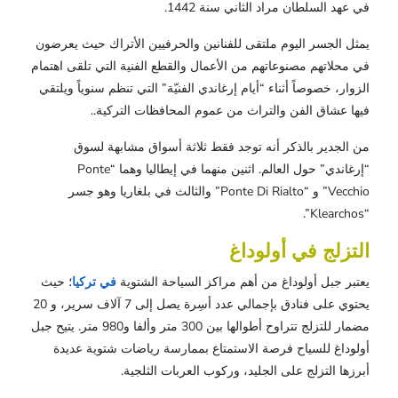
في عهد السلطان مراد الثاني سنة 1442.
يمثل الجسر اليوم ملتقى للفنانين والحرفيين الأتراك حيث يعرضون
في محلاتهم مصنوعاتهم من الأعمال والقطع الفنية التي تلقى اهتمام
الزوار، خصوصاً أثناء “أيام إرغاندي الفنيّة” التي تنظم سنوياً ويلتقي
فيها عشاق الفن والتراث من عموم المحافظات التركية..
من الجدير بالذكر أنه توجد فقط ثلاثة أسواق مشابهة لسوق
“إرغاندي” حول العالم. اثنين منهما في إيطاليا وهما “Ponte
Vecchio” و “Ponte Di Rialto” والثالث في بلغاريا وهو جسر
“Klearchos”.
التزلج في أولوداغ
يعتبر جبل أولوداغ من أهم مراكز السياحة الشتوية
في تركيا
؛ حيث
يحتوي على فنادق بإجمالي عدد أسِرة يصل إلى 7 آلاف سرير، و 20
مضمار للتزلج تتراوح أطوالها بين 300 متر وألفا و980 متر. يتيح جبل
أولوداغ للسياح فرصة الاستمتاع بممارسة رياضات شتوية عديدة
أبرزها التزلج على الجليد، وركوب العربات الثلجية.