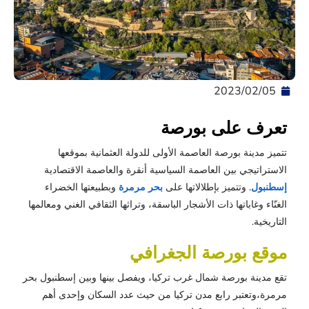
05‏/02‏/2023
تعرف على بورصة
تتميز مدينة بورصة العاصمة الأولى للدولة العثمانية بموقعها
الاستراتيجي بين العاصمة السياسية أنقرة والعاصمة الاقتصادية
إسطنبول
. وتتميز بإطلالاتها على
بحر مرمرة
وبطبيعتها الخضراء
الغنّاء وغاباتها ذات الأشجار الباسقة، وتراثها الثقافي الغني ومعالمها
التاريخية.
موقع بورصة الجغرافي
تقع مدينة بورصة شمال غرب تركيا، ويفصل بينها وبين إسطنبول بحر
مرمرة،وتعتبر رابع مدن تركيا من حيث عدد السكان وإحدى أهم