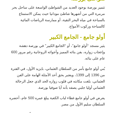
تتميز بورصة بوجود العديد من الشواطئ الواسعة على ساحل بحر
مرمرة التي من أشهرها شاطئ مودانيا حيث يمكن الاستمتاع
بالسباحة في مياه البحر النقية، أو ممارسة الرياضات المائية
كالسباحة وركوب الأمواج.
أولو جامع - الجامع الكبير
يثير مسجد “أولو جامع”، أو “الجامع الكبير” في بورصة دهشة
وإعجاب زواره، بفن بنائه المميز وأجوائه الروحانية رغم مرور 600
عام على بنائه.
بُني أولو جامع بأمر من السلطان العثماني، بايزيد الأول، في الفترة
من 1396 إلى 1399، ويعتبر بحق أحد الأمثلة الهامة على الفن
العثماني، بلغت مكانته في قلوب زواره الحد الذي جعل الرحالة
العثماني أوليا جلبي يصفه بأنه آيا صوفيا بورصة.
يعرض في أولو جامع غطاء لباب الكعبة يبلغ عمره 500 عام، أحضره
السلطان سليم الأول من مصر.