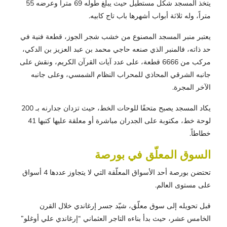
يتخذ المسجد شكل مستطيل حيث يبلغ طوله 69 متراً وعرضه 55
متراً، وله ثلاثة أبواب أشهرها باب تاج كابيه.
يعتبر منبر المسجد المصنوع من خشب شجر الجوز، قطعة فنية في
حد ذاته، فالمنبر الذي صنعه حاجي محمد بن عبد العزيز بن الدكي،
مركب من 6666 قطعة، على عدد آيات القرآن الكريم، ونقش على
جانبه الشرقي المحاذي للمحراب النظام الشمسي، وعلى جانبه
الآخر المجرة.
يكاد المسجد يصبح متحفًا للوحات الخط، حيث تزدان جدارنه بـ 200
لوحة خط، مكتوبة على الجدران مباشرة أو معلقة عليها كتبها 41
خطاطاً.
السوق المعلّق في بورصة
تحتضن بورصة أحد الأسواق المعلّقة التي لا يتجاوز عددها 4 أسواق
على مستوى العالم.
قبل تحويله إلى سوق معلّق، شيّد جسر إرغاندي خلال القرن
الخامس عشر، حيث بدأ بناءه التاجر العثماني “إرغاندي علي أوغلو”