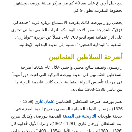
يقع جبل أولوداغ على بعد 40 كم من مركز مدينة بورصه، ويشتهر
بخطوط التلفريك بطول 9 كم.
يحظى زوار بورصه كذلك بفرصة الاستمتاع بزيارة قرية “جمعة لي
قزق”، المُدرجة ضمن لائحة اليونسكو للتراث العالمي، والتي تحتوي
على آثار عثمانية تعود لنحو 700 عام، فضلاً عن جزيرة “غوليازي”،
المُلقبة بـ”البندقية الصغيرة”، نسبة إلى مدينة البندقية الإيطالية.
أضرحة السلاطين العثمانيين
زارمليون ونصف سائح محلي وأجنبي خلال عام 2019 أضرحة
السلاطين العثمانيين في مدينة بورصة التركية التي لعبت دوراً مهماً
في مرحلة تأسيس الدولة العثمانية، حيث كانت عاصمة للدولة ما
بين عامي 1335-1363 ميلادية.
تضم بورصة أضرحة السلاطين العثمانيين
عثمان غازي
(1258 -
1326) مؤسس الدولة العثمانية المسمى بضريح القبة الفضية في
حديقة طوبخانه
التاريخية في المدينة
القديمة ببورصة، وكذلك ضريح
ابنه السلطان أورخان غازي (1281 - 1362)، ومراد الأول خُداوندكار
(1326 - 1389)، وييلدرم بايزيد الأول (1354 - 1403)، ومحمد جلبي