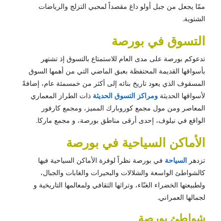
ممّا يجعل من جبل أولو داغ مقصداً لمحبي التزلج والرياضات
الشتوية.
التسوق في بورصة
تدعوكم بورصة على مدى العام للاستمتاع بالتسوق إذ تشتهر
بأسواقها القديمة المحتفظة بعبق الماضي التي من أهمها السوق
المسقوف الذي يعود تاريخ بنائه إلى أكثر من خمسمئة عام، إضافةً
لأسواقها الحديثة
ومراكز التسوق الحديثة
ذات الطراز المعماري
المعاصر ومن مول مجمع كوروبارك المميز، ومجمع كارفور
الواقع في نيلوف، إحدى أرقى مناطق بورصة، و مجمع ماركا.
الأماكن السياحية في بورصة
تزدهر
السياحة
في بورصة نظراً لوفرة الأماكن السياحية فيها
كالشواطئ الواسعة والشلالات والبحيرات والغابات والجبال،
ولطبيعتها الخضراء الغنّاء، وتراثها الثقافي ولمعالمها التاريخية و
لجمالها العمراني.
شواطئ بورصة