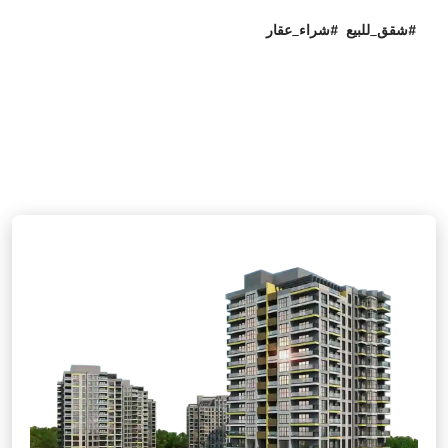
#شقق_للبيع #شراء_عقار