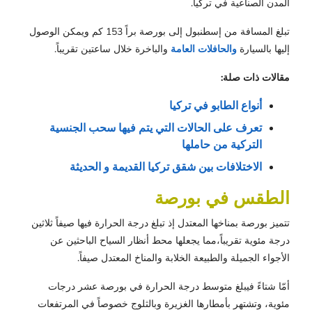
المدن الصناعية في تركيا.
تبلغ المسافة من إسطنبول إلى بورصة براً 153 كم ويمكن الوصول
إليها بالسيارة
والحافلات العامة
والباخرة خلال ساعتين تقريباً.
مقالات ذات صلة:
أنواع الطابو في تركيا
تعرف على الحالات التي يتم فيها سحب الجنسية 
التركية من حاملها
الاختلافات بين شقق تركيا القديمة و الحديثة
الطقس في بورصة
تتميز بورصة بمناخها المعتدل إذ تبلغ درجة الحرارة فيها صيفاً ثلاثين
درجة مئوية تقريباً،مما يجعلها محط أنظار السياح الباحثين عن
الأجواء الجميلة والطبيعة الخلابة والمناخ المعتدل صيفاً.
أمّا شتاءً فيبلغ متوسط درجة الحرارة في بورصة عشر درجات
مئوية، وتشتهر بأمطارها الغزيرة وبالثلوج خصوصاً في المرتفعات