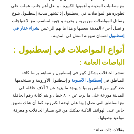
مع متطلبات المدينة و أهميتها الكبيرة ، و لعل أهم جانب عملت على
تطويره هو المواصلات في إسطنبول إذ تشتهر مدينة إسطنبول بتنوع
وسائل المواصلات من برية و بحرية و جوية لتتناسب مع الاحتياجات
و تصل أجزاء المدينة ببعضها و هذا ما يهم الراغبين ب
شراء عقار في
إسطنبول
لضمان سهولة التنقل في المدينة .
أنواع المواصلات في إسطنبول :
الباصات العامة :
تنتشر الحافلات بشكل كبير في إسطنبول و تساهم بربط كافة
المناطق في
إسطنبول الآسيوية
و إسطنبول الأوروبية و يستخدمها
عدد كبير من الناس يوميا إذ يوجد ما يزيد عن ٦ آلاف حافلة في
المدينة موزعة على ما يزيد عن ٨٠٠ خط ، و يتم كتابة رقم الحافلة
مع المناطق التي تصل إليها على لوحة الكترونية كما أن هناك تطبيق
خاص على الهواتف الذكية يمكنك من تتبع مسار الحافلات و معرفة
مواعيد وصولها .
مقالات ذات صلة :