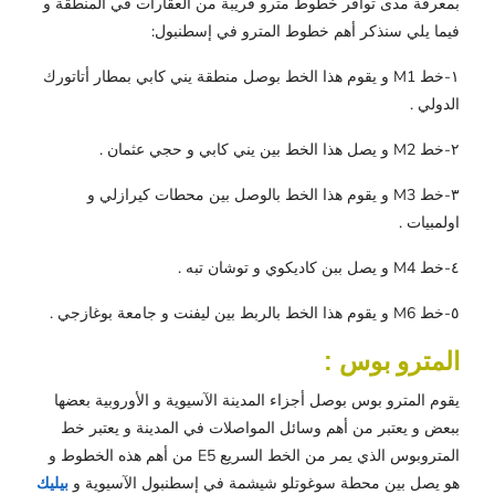
بمعرفة مدى توافر خطوط مترو قريبة من العقارات في المنطقة و
فيما يلي سنذكر أهم خطوط المترو في إسطنبول:
١-خط M1 و يقوم هذا الخط بوصل منطقة يني كابي بمطار أتاتورك
الدولي .
٢-خط M2 و يصل هذا الخط بين يني كابي و حجي عثمان .
٣-خط M3 و يقوم هذا الخط بالوصل بين محطات كيرازلي و
اولمبيات .
٤-خط M4 و يصل ببن كاديكوي و توشان تبه .
٥-خط M6 و يقوم هذا الخط بالربط بين ليفنت و جامعة بوغازجي .
المترو بوس :
يقوم المترو بوس بوصل أجزاء المدينة الآسيوية و الأوروبية بعضها
ببعض و يعتبر من أهم وسائل المواصلات في المدينة و يعتبر خط
المتروبوس الذي يمر من الخط السريع E5 من أهم هذه الخطوط و
هو يصل بين محطة سوغوتلو شيشمة في إسطنبول الآسيوية و
بيليك