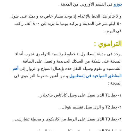
دوزو
في القسم الأوروبي من المدينة .
و لا يتأثر هذا الخط بالإعدام إذ يوجد مسار خاص به و يمتد على طول
٥٠ كيلو متر في المدينة و يركبه يوميا ما يزيد عن ٨٠٠ ألف راكب
في اليوم .
التراموي :
يوجد في مدينة إسطنبول ٤ خطوط رئيسية للتراموي تجوب أنحاء
المدينة على شبكة من السكك الحديدية و تعمل على الطاقة
الشمسية و تقوم وسيلة النقل هذه بإيصال السياح و الزوار إلى
أهم
المناطق السياحية في إسطنبول
و من أشهر خطوط التراموي في
المدينة :
١-خط T1 الذي يعمل على وصل كاباتاش بباغجلار .
٢-خط T2 و الذي يصل تقسيم بتوتال .
٣-خط T3 الذي يعمل على الربط بين كاديكوي و محطة تشارشي .